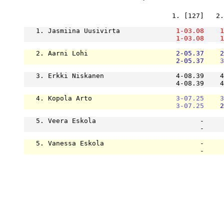
                                     1. [127]   2.
   1. Jasmiina Uusivirta              
1-03.08
1
1-03.08
1
   2. Aarni Lohi                      
2-05.37
2
2-05.37
3
   3. Erkki Niskanen                  4-08.39    4
                                      4-08.39    4
   4. Kopola Arto                     
3-07.25
3
3-07.25
2
   5. Veera Eskola                          -     
                                            -     
   5. Vanessa Eskola                        -     
                                            -     