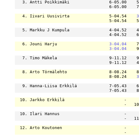
   3. Antti Poikkimäki                6-05.00    5
                                      6-05.00    7
   4. Iivari Uusivirta                5-04.54    
3
                                      5-04.54    5
   5. Markku J Kumpula                4-04.52    4
                                      4-04.52    6
   6. Jouni Harju                     
3-04.04
    7
3-04.04
    9
   7. Timo Mäkela                     9-11.12    9
                                      9-11.12    4
   8. Arto Törmälehto                 8-08.24    8
                                      8-08.24    
3
   9. Hanna-Liisa Erkkilä             7-05.43    6
                                      7-05.43    8
  10. Jarkko Erkkilä                        -     
                                            -   10
  10. Ilari Hannus                          -     
                                            -   11
  12. Arto Koutonen                         -     
                                            -     