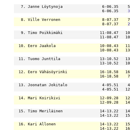
   7. Janne Löytynoja                 6-06.35    5
                                      6-06.35    
3
   8. Ville Verronen                  8-07.37    7
                                      8-07.37    
2
   9. Timo Poikkimäki                11-08.47   10
                                     11-08.47   10
  10. Eero Jaakola                   10-08.43   11
                                     10-08.43   13
  11. Tuomo Junttila                 13-10.52   13
                                     13-10.52   10
  12. Eero Vähäsöyrinki              16-18.58   16
                                     16-18.58    7
  13. Joonatan Jokitalo               4-05.51    4
                                      4-05.51   12
  14. Mari Koirikivi                 12-09.28   12
                                     12-09.28   14
  15. Timo Meriläinen                14-13.22   14
                                     14-13.22   15
  16. Kari Allonen                   14-13.22   15
                                     14-13.22   16