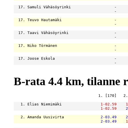
  17. Samuli Vähäsöyrinki                   -     
                                            -     
  17. Teuvo Hautamäki                       -     
                                            -     
  17. Taavi Vähäsöyrinki                    -     
                                            -     
  17. Niko Törmänen                         -     
                                            -     
  17. Joose Eskola                          -     
                                            -     
B-rata 4.4 km, tilanne ra
                                     1. [170]   2.
   1. Elias Niemimäki                 
1-02.59
1
1-02.59
2
   2. Amanda Uusivirta                
2-03.49
2
2-03.49
1