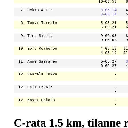
                                     10-06.53    8
   7. Pekka Autio                     
3-05.14
    4
3-05.14
    5
   8. Tuovi Törmälä                   5-05.21    5
                                      5-05.21    6
   9. Timo Sipilä                     9-06.03    8
                                      9-06.03    9
  10. Eero Korhonen                   4-05.19   11
                                      4-05.19   11
  11. Anne Saaranen                   6-05.27    
3
                                      6-05.27    4
  12. Vaarala Jukka                         -     
                                            -     
  12. Heli Eskola                           -     
                                            -     
  12. Kosti Eskola                          -     
                                            -     
C-rata 1.5 km, tilanne ra