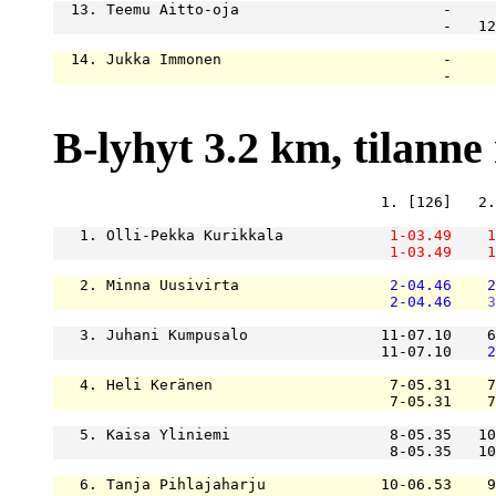
  13. Teemu Aitto-oja                       -     
                                            -   12
  14. Jukka Immonen                         -     
                                            -     
B-lyhyt 3.2 km, tilanne r
                                     1. [126]   2.
   1. Olli-Pekka Kurikkala            
1-03.49
1
1-03.49
1
   2. Minna Uusivirta                 
2-04.46
2
2-04.46
3
   3. Juhani Kumpusalo               11-07.10    6
                                     11-07.10    
2
   4. Heli Keränen                    7-05.31    7
                                      7-05.31    7
   5. Kaisa Yliniemi                  8-05.35   10
                                      8-05.35   10
   6. Tanja Pihlajaharju             10-06.53    9