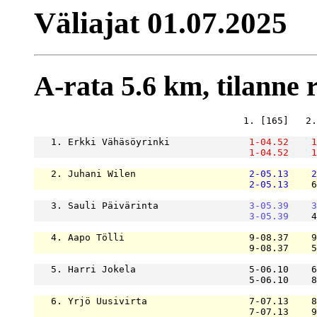
Väliajat 01.07.2025
A-rata 5.6 km, tilanne ra
                                     1. [165]   2.
   1. Erkki Vähäsöyrinki              
1-04.52
1
1-04.52
1
   2. Juhani Wilen                    
2-05.13
2
2-05.13
    6
   3. Sauli Päivärinta                
3-05.39
3
3-05.39
    4
   4. Aapo Tölli                      9-08.37    9
                                      9-08.37    5
   5. Harri Jokela                    5-06.10    6
                                      5-06.10    8
   6. Yrjö Uusivirta                  7-07.13    8
                                      7-07.13    9