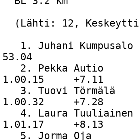
  BL 3.2 km

  (Lähti: 12, Keskeytti: 0, Hylätty: 0)

   1. Juhani Kumpusalo            NiS                 
53.04

   2. Pekka Autio                 Yl.latu           
1.00.15     +7.11

   3. Tuovi Törmälä                                 
1.00.32     +7.28

   4. Laura Tuuliainen                              
1.01.17     +8.13

   5. Jorma Oja                   NiS               