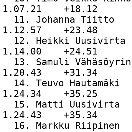
1.07.21    +18.12

  11. Johanna Tiitto              RasTiimi          
1.12.57    +23.48

  12. Heikki Uusivirta            NiS               
1.14.00    +24.51

  13. Samuli Vähäsöyrinki         NiS               
1.20.43    +31.34

  14. Teuvo Hautamäki             NiS               
1.24.34    +35.25

  15. Matti Uusivirta             NiS               
1.24.43    +35.34

  16. Markku Riipinen             AP-Su             