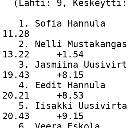
  (Lähti: 9, Keskeytti: 0, Hylätty: 0)

   1. Sofia Hannula               RasTiimi            
11.28

   2. Nelli Mustakangas           YK                  
13.22     +1.54

   3. Jasmiina Uusivirta          NiS                 
19.43     +8.15

   4. Eedit Hannula               RasTiimi            
20.21     +8.53

   5. Iisakki Uusivirta           NiS                 
20.43     +9.15

   6. Veera Eskola                                    