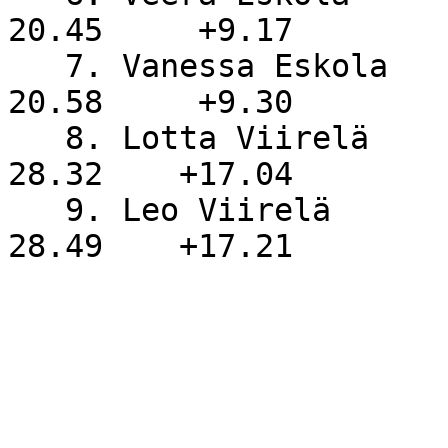
20.45     +9.17

   7. Vanessa Eskola                                  
20.58     +9.30

   8. Lotta Viirelä               OuHu                
28.32    +17.04

   9. Leo Viirelä                 OuHu                
28.49    +17.21
