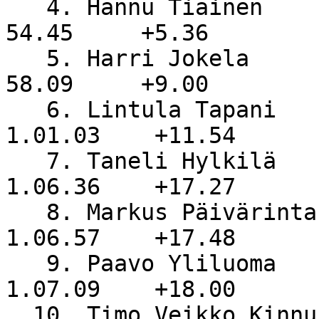
   4. Hannu Tiainen               NiS                 
54.45     +5.36

   5. Harri Jokela                NiS                 
58.09     +9.00

   6. Lintula Tapani              KärsKa            
1.01.03    +11.54

   7. Taneli Hylkilä              Reisjärvi         
1.06.36    +17.27

   8. Markus Päivärinta           SS                
1.06.57    +17.48

   9. Paavo Yliluoma              YK                
1.07.09    +18.00

  10. Timo Veikko Kinnunen        SK Huvin V...     