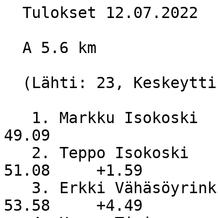
  Tulokset 12.07.2022

  A 5.6 km

  (Lähti: 23, Keskeytti: 0, Hylätty: 2)

   1. Markku Isokoski             YlivKu              
49.09

   2. Teppo Isokoski              KoS                 
51.08     +1.59

   3. Erkki Vähäsöyrinki          NiS                 
53.58     +4.49
