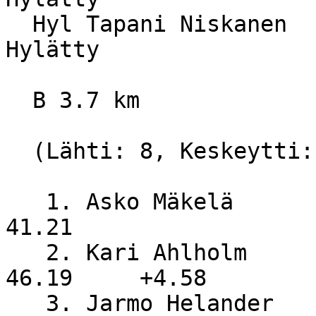
  Hyl Tapani Niskanen             YlivKu            
Hylätty

  B 3.7 km

  (Lähti: 8, Keskeytti: 0, Hylätty: 0)

   1. Asko Mäkelä                 OuHu                
41.21

   2. Kari Ahlholm                NiS                 
46.19     +4.58

   3. Jarmo Helander              NiS                 