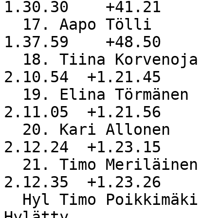
1.30.30    +41.21

  17. Aapo Tölli                                    
1.37.59    +48.50

  18. Tiina Korvenoja                               
2.10.54  +1.21.45

  19. Elina Törmänen              RasTiimi          
2.11.05  +1.21.56

  20. Kari Allonen                NiS               
2.12.24  +1.23.15

  21. Timo Meriläinen             NiS               
2.12.35  +1.23.26

  Hyl Timo Poikkimäki             NiS               
Hylätty
