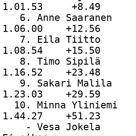
1.01.53     +8.49

   6. Anne Saaranen               KiurU             
1.06.00    +12.56

   7. Eila Tiitto                 RasTiimi          
1.08.54    +15.50

   8. Timo Sipilä                 OTaru             
1.16.52    +23.48

   9. Sakari Malila               Piht.Tuisku       
1.23.03    +29.59

  10. Minna Yliniemi                                
1.44.27    +51.23

    - Vesa Jokela                 NiS              