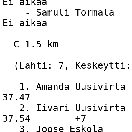
Ei aikaa

    - Samuli Törmälä              YK               
Ei aikaa

  C 1.5 km

  (Lähti: 7, Keskeytti: 0, Hylätty: 0)

   1. Amanda Uusivirta            NiS                 
37.47

   2. Iivari Uusivirta                                
37.54        +7

   3. Joose Eskola                                    