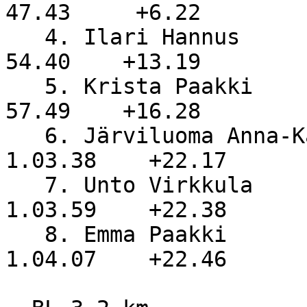
47.43     +6.22

   4. Ilari Hannus                OTaru               
54.40    +13.19

   5. Krista Paakki               NiS                 
57.49    +16.28

   6. Järviluoma Anna-Kaisa       NiS               
1.03.38    +22.17

   7. Unto Virkkula               NivU              
1.03.59    +22.38

   8. Emma Paakki                 NiS               
1.04.07    +22.46
