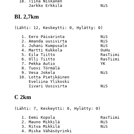
  18. Tiina Niskanen                              
BL 2,7km
(Lähti: 12, Keskeytti: 0, Hylätty: 0)

   1. Eero Päivärinta               NiS           
   2. Amanda uusivirta              NiS           
   3. Juhani Kumpusalo              NiS           
   4. Martti Kukkola                OuHu          
   5. Eila Tiitto                   RasTiimi      
   6. Olli Tiitto                   RasTiimi      
   7. Pekka Autio                   YK            
   8. Tuovi Törmälä                               
   9. Vesa Jokela                   NiS           
  10. Lotta Pietikäinen                           
      Eveliina Ylikoski                           
C 2km
(Lähti: 7, Keskeytti: 0, Hylätty: 0)

   1. Eemi Kopola                   RasTiimi      
   2. Mauno Mikkilä                 NiS           
   3. Ritva Mikkilä                 NiS           
   4. Miska Vähäsöyrinki                          