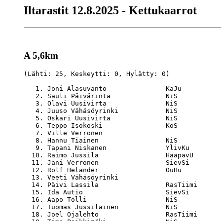
Iltarastit 12.8.2025 - Kettukaarrot
A 5,6km
(Lähti: 25, Keskeytti: 0, Hylätty: 0)

   1. Joni Alasuvanto               KaJu          
   2. Sauli Päivärinta              NiS           
   3. Olavi Uusivirta               NiS           
   4. Juuso Vähäsöyrinki            NiS           
   5. Oskari Uusivirta              NiS           
   6. Teppo Isokoski                KoS           
   7. Ville Verronen                              
   8. Hannu Tiainen                 NiS           
   9. Tapani Niskanen               YlivKu        
  10. Raimo Jussila                 HaapavU       
  11. Jani Verronen                 SievSi        
  12. Rolf Helander                 OuHu          
  13. Veeti Vähäsöyrinki                          
  14. Päivi Lassila                 RasTiimi      
  15. Ida Autio                     SievSi        
  16. Aapo Tölli                    NiS           
  17. Tuomas Jussilainen            NiS           
  18. Joel Ojalehto                 RasTiimi      