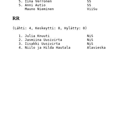
   5. Iina Verronen                 SS            
   5. Anni Autio                    SS            
RR
(Lähti: 4, Keskeytti: 0, Hylätty: 0)

   1. Julia Knuuti                  NiS           
   2. Jasmiina Uusivirta            NiS           
   3. Iisakki Uusivirta             NiS           