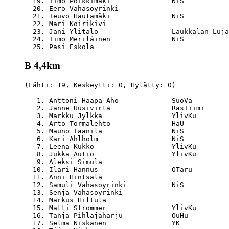
  19. Timo Poikkimäki               NiS           
  20. Eero Vähäsöyrinki                           
  21. Teuvo Hautamäki               NiS           
  22. Mari Koirikivi                              
  23. Jani Ylitalo                  Laukkalan Luja
  24. Timo Meriläinen               NiS           
B 4,4km
(Lähti: 19, Keskeytti: 0, Hylätty: 0)

   1. Anttoni Haapa-Aho             SuoVa         
   2. Janne Uusivirta               RasTiimi      
   3. Markku Jylkkä                 YlivKu        
   4. Arto Törmälehto               HaU           
   5. Mauno Taanila                 NiS           
   6. Kari Ahlholm                  NiS           
   7. Leena Kukko                   YlivKu        
   8. Jukka Autio                   YlivKu        
   9. Aleksi Simula                               
  10. Ilari Hannus                  OTaru         
  11. Anni Hintsala                               
  12. Samuli Vähäsöyrinki           NiS           
  13. Senja Vähäsöyrinki                          
  14. Markus Hiltula                              
  15. Matti Strömmer                YlivKu        
  16. Tanja Pihlajaharju            OuHu          
  17. Selma Niskanen                YK            